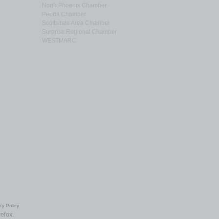
North Phoenix Chamber
Peoria Chamber
Scottsdale Area Chamber
Surprise Regional Chamber
WESTMARC
cy Policy
refox.