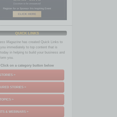
QUICK LINKS
ness Magazine
has created Quick Links to
you immediately to top content that is
 today in helping to build your business and
nform you.
Click on a category button below
STORIES >
URED STORIES >
TOPICS >
TS & WEBINARS >