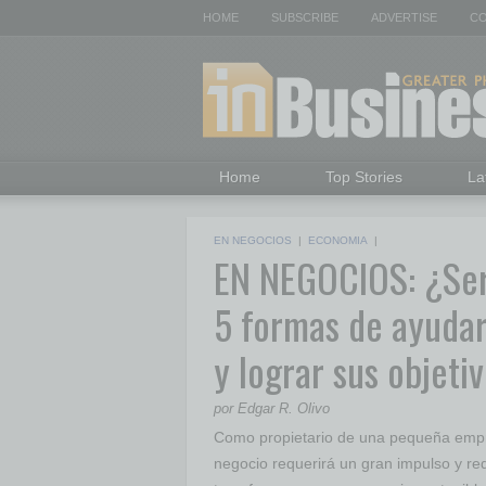
HOME
SUBSCRIBE
ADVERTISE
CO
Home
Top Stories
La
EN NEGOCIOS
|
ECONOMIA
|
EN NEGOCIOS: ¿Ser
5 formas de ayudar
y lograr sus objeti
por Edgar R. Olivo
Como propietario de una pequeña empr
negocio requerirá un gran impulso y req