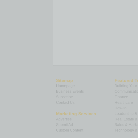
Sitemap
Featured T
Homepage
Building Your
Business Events
Communicatio
Subscribe
Finance
Contact Us
Healthcare
How-to
Marketing Services
Leadership 
Advertise
Real Estate 
Submit Ad
Sales & Marke
Custom Content
Technology & 