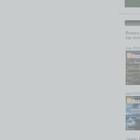
Browse 
top sto
July 202
April 202
January 