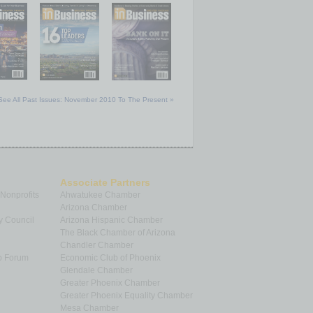
See All Past Issues: November 2010 To The Present »
Associate Partners
 Nonprofits
Ahwatukee Chamber
Arizona Chamber
y Council
Arizona Hispanic Chamber
The Black Chamber of Arizona
Chandler Chamber
p Forum
Economic Club of Phoenix
Glendale Chamber
Greater Phoenix Chamber
Greater Phoenix Equality Chamber
Mesa Chamber