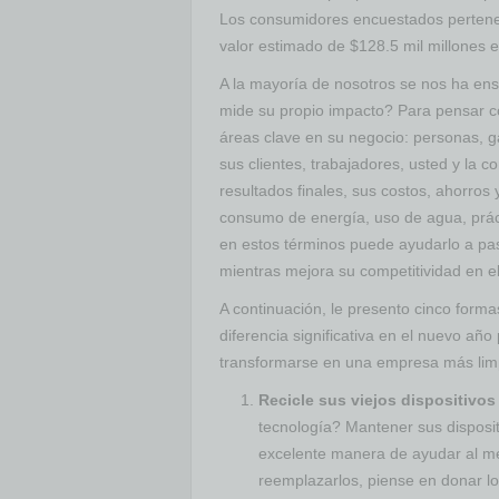
Los consumidores encuestados perten
valor estimado de $128.5 mil millones 
A la mayoría de nosotros se nos ha ense
mide su propio impacto? Para pensar c
áreas clave en su negocio: personas, g
sus clientes, trabajadores, usted y la 
resultados finales, sus costos, ahorros 
consumo de energía, uso de agua, práct
en estos términos puede ayudarlo a pasa
mientras mejora su competitividad en e
A continuación, le presento cinco for
diferencia significativa en el nuevo año 
transformarse en una empresa más limp
Recicle sus viejos dispositivos
tecnología? Mantener sus disposit
excelente manera de ayudar al med
reemplazarlos, piense en donar lo