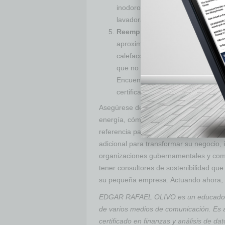
inodoros de bajo flujo, cambie a d
lavadora a presión de alta eficien
Reemplace su vieja tecnología p
aproximadamente el 40 por ciento d
calefacción, refrigeración y uso d
que no esté usando y considere u
Encuentre electrodomésticos y bom
certificados como
Energy
Star.
Asegúrese de elaborar su plan de soste
energía, cómo impacta sus ganancias y
referencia para su equipo y deje que su
adicional para transformar su negocio, 
organizaciones gubernamentales y comu
tener consultores de sostenibilidad que
su pequeña empresa. Actuando ahora, e
EDGAR RAFAEL OLIVO es un educador e
de varios medios de comunicación. Es 
certificado en finanzas y análisis de da