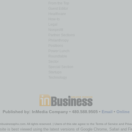
From the Top
Guest Editor
Healthcare
How-to
Legal
Nonprofit
Partner Sections
Philanthropy
Positions
Power Lunch
Roundtable
Sector
Special Section
Startups
Technology
Published by: InMedia Company • 480.588.9505 •
Email
•
Online
nbusinessphx.com. All rights reserved. | Users of this site agree to the Terms of Service and Priva
site is best viewed using the latest versions of Google Chrome, Safari and Fi