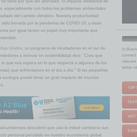
 no tiene por qué ser aterrador. El impacto ambiental de
, especialmente con todos los problemas ambientales
ltado del cambio climático. Nuestra productividad
 sido frenada por la pandemia de COVID-19, y dado
res por igual tienen un papel muy importante que
stenible.
rtup Unidos
, un programa de incubadoras en el sur de
In Busi
dedores a innovar en sostenibilidad dice: “Creo que
connect 
relevant
o que nos espera en lo que respecta a algunos de los
better i
ias) que enfrentamos en el día a día.” Si las pequeñas
a ecología puede tener un gran impacto de muchas
es.
TOP 
FEAT
HOT 
dounidenses descubrió que casi la mitad cambiaría sus
EVEN
cto personal percibido en nuestro ecosistema global.