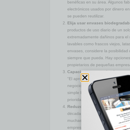
benéficas en su área. Algunos fa
electrónicos usados por dinero en 
se pueden reutilizar.
Elija usar envases biodegradab
productos de uso diario de un sol
extremadamente dañinos para el m
lavables como frascos viejos, lata
envases, considere la posibilidad
siempre que pueda. Hay opciones 
propietarios de pequeñas empresa
Capacite a sus empleados en p
“El aprendizaje es un tesoro que 
negocios ecológicos; hoy en día 
simple búsqueda en Internet. Haga
prioridad en el nuevo año.
Reduzca su consumo de agua.
década ha sido una de las más sec
muchas ciudades han promulgado r
empresas y los hogares. Repare los