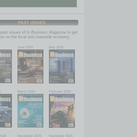
PAST ISSUES
past issues of
In Business Magazine
to get
ries on the local and statewide economy.
6
June 2026
May 2026
6
March 2026
February 2026
2026
December 2025
November 2025