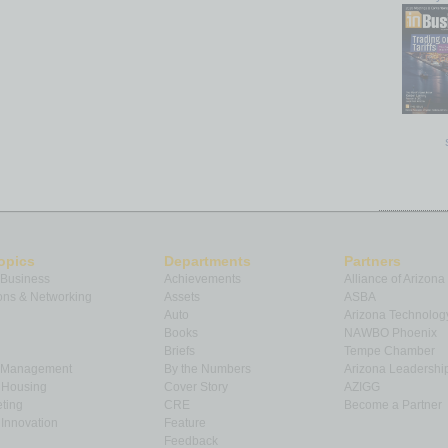
opics
Departments
Partners
 Business
Achievements
Alliance of Arizona
ns & Networking
Assets
ASBA
Auto
Arizona Technolog
Books
NAWBO Phoenix
Briefs
Tempe Chamber
& Management
By the Numbers
Arizona Leadershi
& Housing
Cover Story
AZIGG
ting
CRE
Become a Partner
Innovation
Feature
Feedback