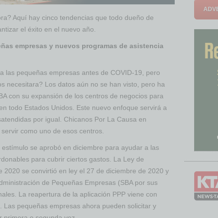
ADVE
ora? Aquí hay cinco tendencias que todo dueño de
tizar el éxito en el nuevo año.
ueñas empresas y nuevos programas de asistencia
ra las pequeñas empresas antes de COVID-19, pero
os necesitara? Los datos aún no se han visto, pero ha
A con su expansión de los centros de negocios para
en todo Estados Unidos. Este nuevo enfoque servirá a
satendidas por igual. Chicanos Por La Causa en
servir como uno de esos centros.
estímulo se aprobó en diciembre para ayudar a las
nables para cubrir ciertos gastos. La Ley de
 2020 se convirtió en ley el 27 de diciembre de 2020 y
 Administración de Pequeñas Empresas (SBA por sus
nales. La reapertura de la aplicación PPP viene con
s. Las pequeñas empresas ahora pueden solicitar y
r primera o segunda vez.