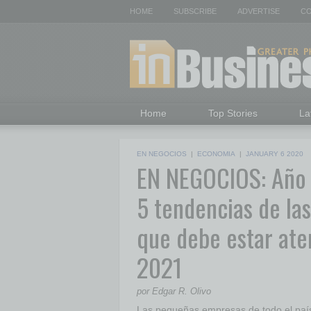
HOME
SUBSCRIBE
ADVERTISE
CO
Home
Top Stories
La
EN NEGOCIOS
|
ECONOMIA
|
JANUARY 6 2020
EN NEGOCIOS: Año 
5 tendencias de la
que debe estar ate
2021
por Edgar R. Olivo
Las pequeñas empresas de todo el país