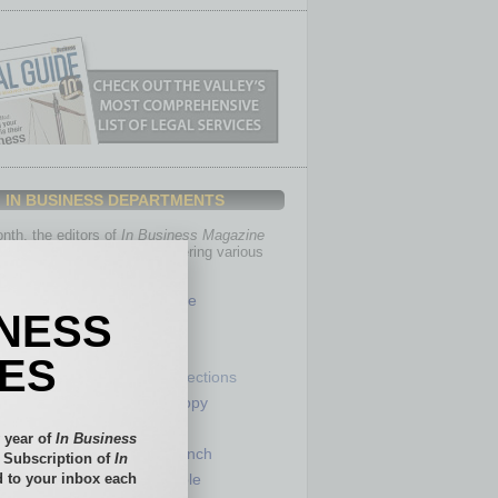
IN BUSINESS DEPARTMENTS
th, the editors of
In Business Magazine
you with in-depth stories covering various
of business.
Healthcare
INESS
Legal
Nonprofit
IES
Partner Sections
 Numbers
Philanthropy
tory
Positions
 year of
In Business
Power Lunch
l Subscription of
In
 to your inbox each
my
Roundtable