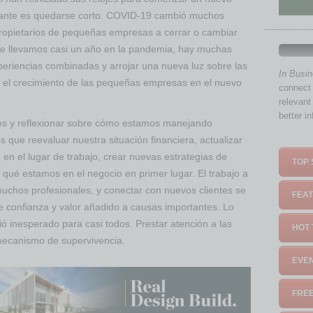
esante es quedarse corto. COVID-19 cambió muchos
propietarios de pequeñas empresas a cerrar o cambiar
ue llevamos casi un año en la pandemia, hay muchas
eriencias combinadas y arrojar una nueva luz sobre las
In Busi
 el crecimiento de las pequeñas empresas en el nuevo
connect 
relevant
better i
os y reflexionar sobre cómo estamos manejando
que reevaluar nuestra situación financiera, actualizar
 en el lugar de trabajo, crear nuevas estrategias de
TOP 
r qué estamos en el negocio en primer lugar. El trabajo a
uchos profesionales, y conectar con nuevos clientes se
FEAT
de confianza y valor añadido a causas importantes. Lo
 inesperado para casi todos. Prestar atención a las
HOT 
 mecanismo de supervivencia.
EVEN
FREE