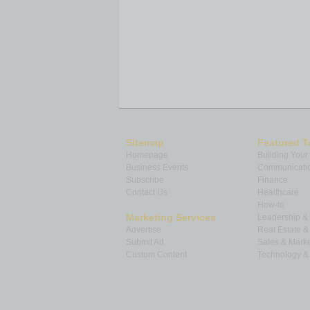
Sitemap
Featured T
Homepage
Building Your
Business Events
Communicatio
Subscribe
Finance
Contact Us
Healthcare
How-to
Marketing Services
Leadership 
Advertise
Real Estate 
Submit Ad
Sales & Marke
Custom Content
Technology & 