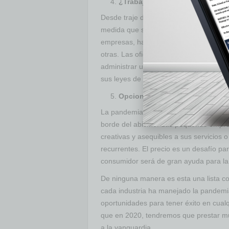
¿Trabajar desde una ubicación 
Desde traje de negocios hasta cómodo
medida que sea más seguro salir de ca
empresas, hay muchas a las que les fu
otras. Las oficinas de coworking se con
administrar una pequeña empresa desd
sus leyes de zonificación para permiti
Opciones de flexibilidad de pre
La pandemia está lejos de terminar y la
borde del abismo. Las pequeñas empre
creativas y asequibles a sus servicios 
recurrentes. El precio es un desafío par
consumidor será de gran ayuda para la
De ninguna manera es esta una lista c
cada industria ha manejado la pandemi
oportunidades para tener éxito en cualq
que en 2020, tendremos que prestar m
a la vanguardia.