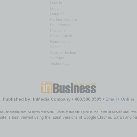
How-to
Legal
Nonprofit
Partner Sections
Philanthropy
Positions
Power Lunch
Roundtable
Sector
Special Section
Startups
Technology
Published by: InMedia Company • 480.588.9505 •
Email
•
Online
nbusinessphx.com. All rights reserved. | Users of this site agree to the Terms of Service and Priva
site is best viewed using the latest versions of Google Chrome, Safari and Fi