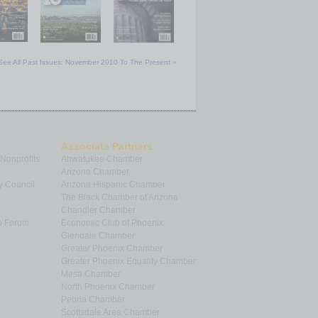
See All Past Issues: November 2010 To The Present »
Associate Partners
 Nonprofits
Ahwatukee Chamber
Arizona Chamber
y Council
Arizona Hispanic Chamber
The Black Chamber of Arizona
Chandler Chamber
p Forum
Economic Club of Phoenix
Glendale Chamber
Greater Phoenix Chamber
Greater Phoenix Equality Chamber
Mesa Chamber
North Phoenix Chamber
Peoria Chamber
Scottsdale Area Chamber