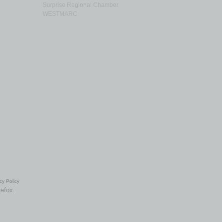
Surprise Regional Chamber
WESTMARC
cy Policy
refox.