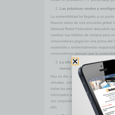
Las prácticas verdes y ecológi
La sostenibilidad ha llegado a un punto
Nuevos datos de una encuesta global re
National Retail Federation descubrió q
cambiar sus hábitos de compra para red
consumidores pagarían una prima del 3
sostenible y ambientalmente responsab
consumidores piensan que la sostenibili
La eficiencia digital y la huel
nunca
Hoy en día, es necesario ser un gurú ef
virtuales, combatir las amenazas cibern
todas las empresas se vieron obligadas
informados a los clientes. La eficiencia 
voz corporativa para el contenido de l
año.