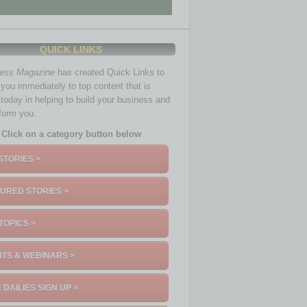
QUICK LINKS
ness Magazine
has created Quick Links to
you immediately to top content that is
 today in helping to build your business and
nform you.
Click on a category button below
STORIES >
URED STORIES >
TOPICS >
TS & WEBINARS >
 DAILIES SIGN UP >