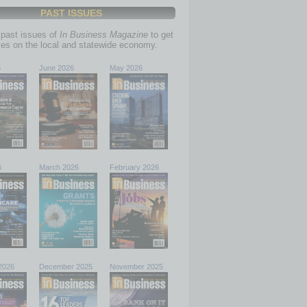
PAST ISSUES
past issues of
In Business Magazine
to get
ries on the local and statewide economy.
6
June 2026
May 2026
6
March 2026
February 2026
2026
December 2025
November 2025