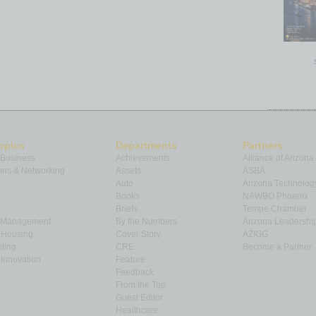
opics
Departments
Partners
 Business
Achievements
Alliance of Arizona
ns & Networking
Assets
ASBA
Auto
Arizona Technolog
Books
NAWBO Phoenix
Briefs
Tempe Chamber
& Management
By the Numbers
Arizona Leadershi
& Housing
Cover Story
AZIGG
ting
CRE
Become a Partner
Innovation
Feature
Feedback
From the Top
Guest Editor
Healthcare