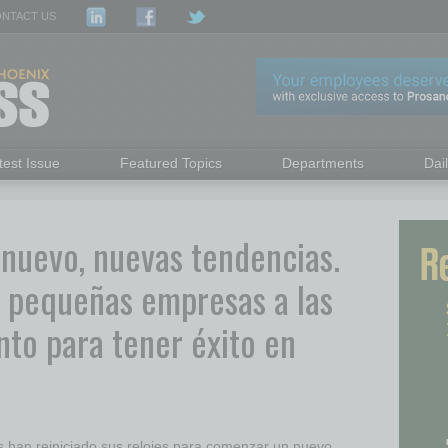
NTACT US
test Issue
Featured Topics
Departments
Dai
nuevo, nuevas tendencias.
s pequeñas empresas a las
nto para tener éxito en
 han reiniciado sus relojes para comenzar un nuevo