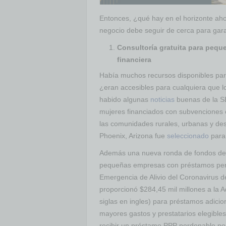
Entonces, ¿qué hay en el horizonte ah
negocio debe seguir de cerca para garan
Consultoría gratuita para peq
financiera
Había muchos recursos disponibles pa
¿eran accesibles para cualquiera que l
habido algunas
noticias
buenas de la SB
mujeres financiados con subvenciones 
las comunidades rurales, urbanas y de
Phoenix, Arizona fue
seleccionado
para 
Además una nueva ronda de fondos de 
pequeñas empresas con préstamos perdo
Emergencia de Alivio del Coronavirus de
proporcionó $284,45 mil millones a la
siglas en ingles) para préstamos adicio
mayores gastos y prestatarios elegible
recibir un préstamo PPP perdonable po